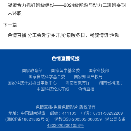
凝聚合力抓好班级建设——2024级能源与动力三班班委期
末述职
下一篇
色情直播 分工会赴宁乡开展“泉暖冬日，畅叙情谊”活动
色情直播链接
国家教育部
国家留学基金委
国家科技部
国家自然科学基金委
国家知识产权局
国家科技计划项目申报中心
湖南省教育厅
湖南省科技厅
中国科技论文在线
色情直播
色情直播-免费色情影片 版权所有
地址：中国湖南湘潭 邮编：411105 电话：0731-58292209
(湘ICP备18021862号-2)
湘教QS3-200505-000059
湘公网安备
43030202001058号